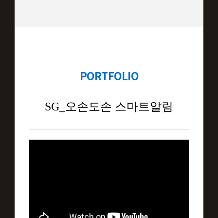
PORTFOLIO
SG_오손도손 스마트알림