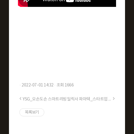
· 2022-07-01 14:32 · 조회 1666
YSG_오손도손 스마트리빙
일릭사 파마텍_스타트업 영상
목록보기