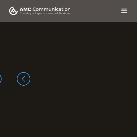
콘텐츠로
건너뛰기