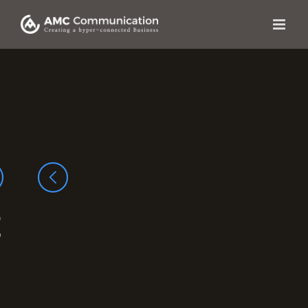
콘텐츠로
건너뛰기